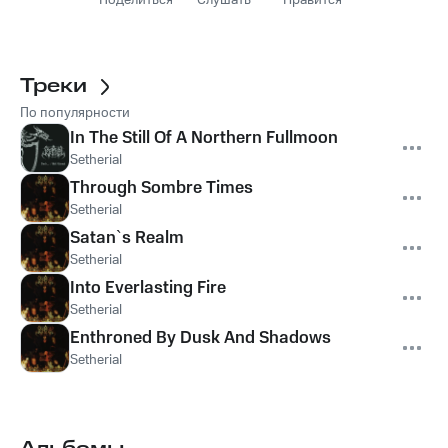
Поделиться
Слушать
Нравится
Треки
По популярности
In The Still Of A Northern Fullmoon
Setherial
Through Sombre Times
Setherial
Satan`s Realm
Setherial
Into Everlasting Fire
Setherial
Enthroned By Dusk And Shadows
Setherial