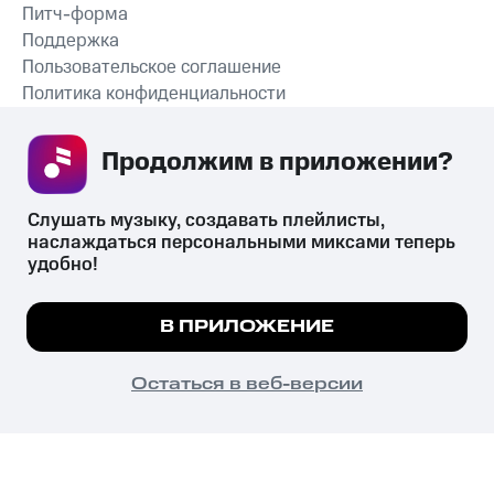
Питч-форма
Поддержка
Пользовательское соглашение
Политика конфиденциальности
Рекомендательные технологии
Продолжим в приложении? 
СКАЧАТЬ ПРИЛОЖЕНИЕ
Слушать музыку, создавать плейлисты, 
наслаждаться персональными миксами теперь 
удобно!
Незаконное потребление наркотических средств,
психотропных веществ, их аналогов причиняет вред здоровью,
Мы используем куки, чтобы на сайте все
В ПРИЛОЖЕНИЕ
их незаконный оборот запрещён и влечёт установленную
работало.
Подробнее
законодательством ответственность.
© 2026 ООО «КИОН».
ПОНЯТНО
Остаться в веб-версии
Все права защищены
18+
Главная
В приложение
Избранное