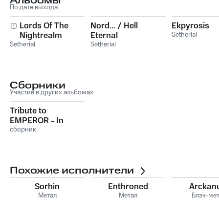
Альбомы
По дате выхода
Lords Of The
Nord... / Hell
Ekpyrosis
Nightrealm
Eternal
Setherial
Setherial
Setherial
Сборники
Участие в других альбомах
Tribute to
EMPEROR - In
Honour of Icon E
сборник
Похожие исполнители
Sorhin
Enthroned
Arckan
Метал
Метал
Блэк-ме