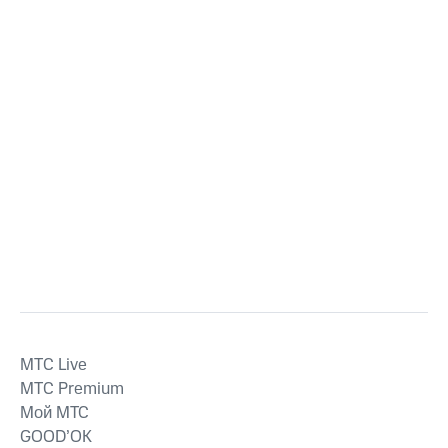
MTС Live
MTС Premium
Мой МТС
GOOD’OK