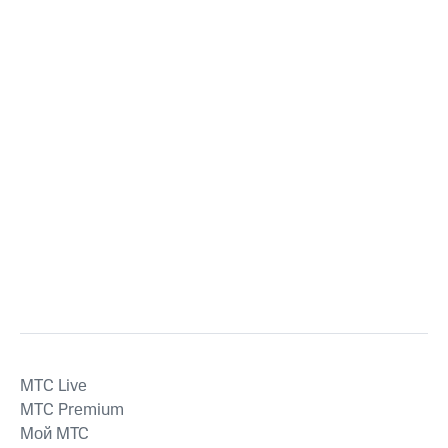
MTС Live
MTС Premium
Мой МТС