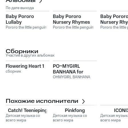
Альбомы
По дате выхода
Baby Pororo
Baby Pororo
Baby Poror
Lullaby
Nursery Rhymes
Nursery Rh
Pororo the little penguin
NEW 3
Pororo the little penguin
NEW 1
Pororo the littl
Сборники
Участие в других альбомах
Flowering Heart 1
PO~MYGIRL
сборник
BANHANA for
Chistmas
OHMYGIRL BANHANA
Похожие исполнители
Catch! Teenieping
Pinkfong
ICONI
Детская музыка со
Детская музыка со
Детская музык
всего мира
всего мира
всего мира