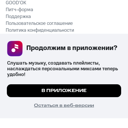
GOOD’OK
Питч-форма
Поддержка
Пользовательское соглашение
Политика конфиденциальности
Рекомендательные технологии
Продолжим в приложении? 
СКАЧАТЬ ПРИЛОЖЕНИЕ
Слушать музыку, создавать плейлисты, 
наслаждаться персональными миксами теперь 
удобно!
Незаконное потребление наркотических средств,
психотропных веществ, их аналогов причиняет вред здоровью,
Мы используем куки, чтобы на сайте все
В ПРИЛОЖЕНИЕ
их незаконный оборот запрещён и влечёт установленную
работало.
Подробнее
законодательством ответственность.
© 2026 ООО «КИОН».
ПОНЯТНО
Остаться в веб-версии
Все права защищены
18+
Главная
В приложение
Избранное