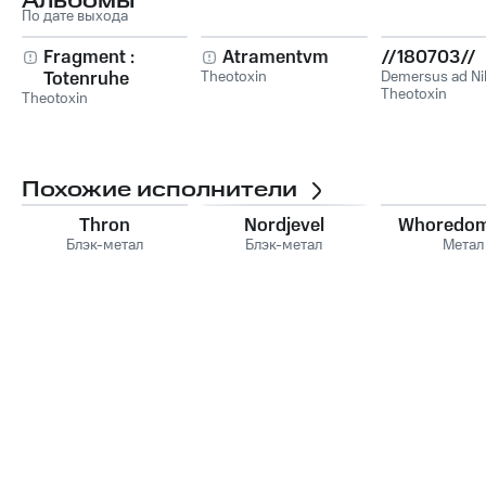
Альбомы
По дате выхода
Fragment :
Atramentvm
//180703//
Totenruhe
Theotoxin
Demersus ad Ni
Theotoxin
Theotoxin
Похожие исполнители
Thron
Nordjevel
Whoredom
Блэк-метал
Блэк-метал
Метал