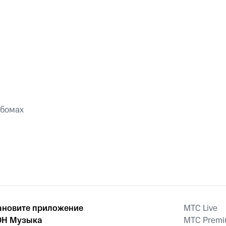
ьбомах
ановите приложение
MTС Live
Н Музыка
MTС Prem