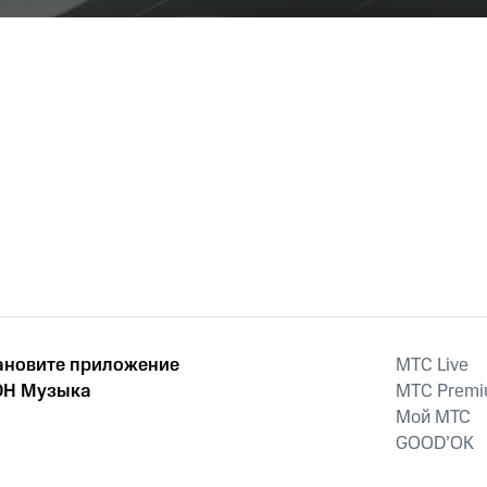
ановите приложение
MTС Live
Н Музыка
MTС Prem
Мой МТС
GOOD’OK