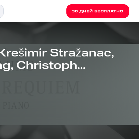
30 ДНЕЙ БЕСПЛАТНО
Krešimir Stražanac,
ng, Christoph
rian Helgath,