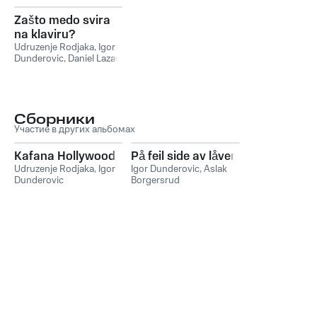
Zašto medo svira
na klaviru?
Udruzenje Rodjaka
,
Igor
Dunderovic
,
Daniel Lazar
,
Elvis de Medici
,
Almir
Meskovic
Сборники
Участие в других альбомах
Kafana Hollywood
På feil side av låven
Udruzenje Rodjaka
,
Igor
Igor Dunderovic
,
Aslak
Dunderovic
Borgersrud