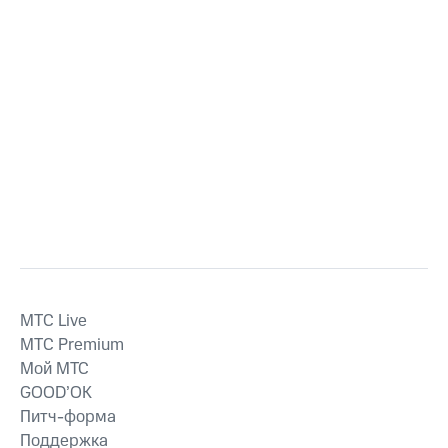
MTС Live
MTС Premium
Мой МТС
GOOD’OK
Питч-форма
Поддержка