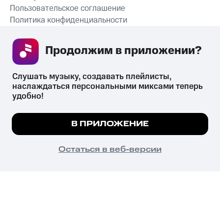
Пользовательское соглашение
Политика конфиденциальности
Рекомендательные технологии
Продолжим в приложении? 
СКАЧАТЬ ПРИЛОЖЕНИЕ
Слушать музыку, создавать плейлисты, 
наслаждаться персональными миксами теперь 
удобно!
Незаконное потребление наркотических средств,
психотропных веществ, их аналогов причиняет вред здоровью,
Мы используем куки, чтобы на сайте все
В ПРИЛОЖЕНИЕ
их незаконный оборот запрещён и влечёт установленную
работало.
Подробнее
законодательством ответственность.
© 2026 ООО «КИОН».
ПОНЯТНО
Остаться в веб-версии
Все права защищены
18+
Главная
В приложение
Избранное