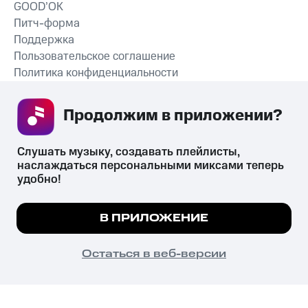
GOOD’OK
Питч-форма
Поддержка
Пользовательское соглашение
Политика конфиденциальности
Рекомендательные технологии
Продолжим в приложении? 
СКАЧАТЬ ПРИЛОЖЕНИЕ
Слушать музыку, создавать плейлисты, 
наслаждаться персональными миксами теперь 
удобно!
Незаконное потребление наркотических средств,
психотропных веществ, их аналогов причиняет вред здоровью,
Мы используем куки, чтобы на сайте все
В ПРИЛОЖЕНИЕ
их незаконный оборот запрещён и влечёт установленную
работало.
Подробнее
законодательством ответственность.
© 2026 ООО «КИОН».
ПОНЯТНО
Остаться в веб-версии
Все права защищены
18+
Главная
В приложение
Избранное