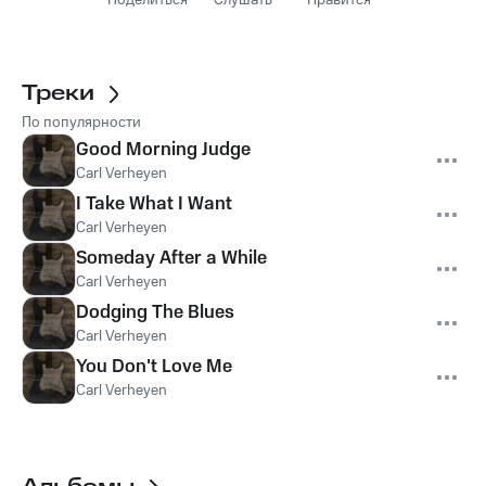
Поделиться
Слушать
Нравится
Треки
По популярности
Good Morning Judge
Carl Verheyen
I Take What I Want
Carl Verheyen
Someday After a While
Carl Verheyen
Dodging The Blues
Carl Verheyen
You Don't Love Me
Carl Verheyen