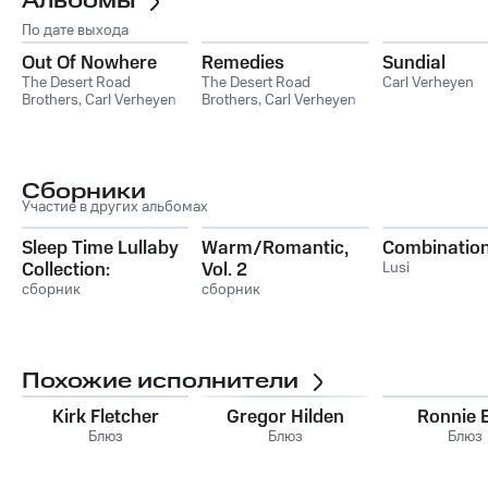
Альбомы
По дате выхода
Out Of Nowhere
Remedies
Sundial
The Desert Road
The Desert Road
Carl Verheyen
Brothers
,
Carl Verheyen
Brothers
,
Carl Verheyen
Сборники
Участие в других альбомах
Sleep Time Lullaby
Warm/Romantic,
Combinatio
Collection:
Vol. 2
Lusi
Children's Favorite
сборник
сборник
Bedtime Songs
Похожие исполнители
Kirk Fletcher
Gregor Hilden
Ronnie E
Блюз
Блюз
Блюз