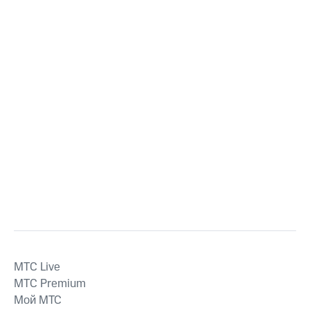
MTС Live
MTС Premium
Мой МТС