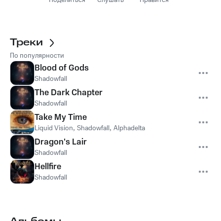
Поделиться
Слушать
Нравится
Треки
По популярности
Blood of Gods
Shadowfall
The Dark Chapter
Shadowfall
Take My Time
Liquid Vision
,
Shadowfall
,
Alphadelta
Dragon's Lair
Shadowfall
Hellfire
Shadowfall