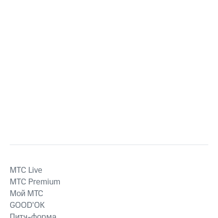
MTС Live
MTС Premium
Мой МТС
GOOD’OK
Питч-форма