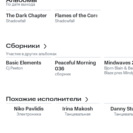
Альбомы
По дате выхода
The Dark Chapter
Flames of the Core
Shadowfall
Shadowfall
Сборники
Участие в других альбомах
Basic Elements
Peaceful Morning
Mindwaves 
Cj Peeton
036
Bjorn Blain & Ba
Blaze pres Min
сборник
Похожие исполнители
Niko Pavlidis
Irina Makosh
Danny St
Электроника
Танцевальная
Танцевал