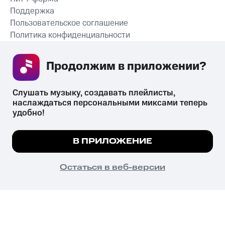
Поддержка
Пользовательское соглашение
Политика конфиденциальности
Рекомендательные технологии
Продолжим в приложении? 
СКАЧАТЬ ПРИЛОЖЕНИЕ
Слушать музыку, создавать плейлисты, 
наслаждаться персональными миксами теперь 
удобно!
Незаконное потребление наркотических средств,
психотропных веществ, их аналогов причиняет вред здоровью,
Мы используем куки, чтобы на сайте все
В ПРИЛОЖЕНИЕ
их незаконный оборот запрещён и влечёт установленную
работало.
Подробнее
законодательством ответственность.
© 2026 ООО «КИОН».
ПОНЯТНО
Остаться в веб-версии
Все права защищены
18+
Главная
В приложение
Избранное