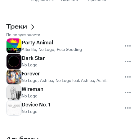
Поделиться
Слушать
Нравится
Треки
По популярности
Party Animal
Afterlife
,
No Logo
,
Pete Gooding
Dark Star
No Logo
Forever
No Logo
,
Ashiba
,
No Logo feat. Ashiba
,
Ashibah
Wireman
No Logo
Device No. 1
No Logo