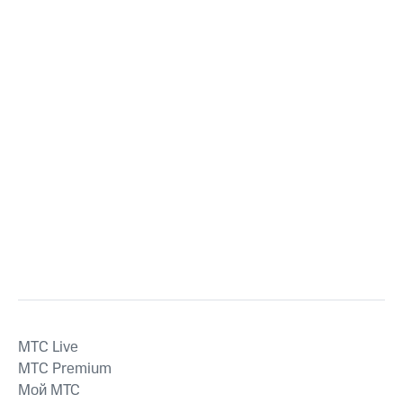
MTС Live
MTС Premium
Мой МТС