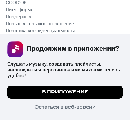
GOOD’OK
Питч-форма
Поддержка
Пользовательское соглашение
Политика конфиденциальности
Рекомендательные технологии
Продолжим в приложении? 
СКАЧАТЬ ПРИЛОЖЕНИЕ
Слушать музыку, создавать плейлисты, 
наслаждаться персональными миксами теперь 
удобно!
Незаконное потребление наркотических средств,
психотропных веществ, их аналогов причиняет вред здоровью,
Мы используем куки, чтобы на сайте все
В ПРИЛОЖЕНИЕ
их незаконный оборот запрещён и влечёт установленную
работало.
Подробнее
законодательством ответственность.
© 2026 ООО «КИОН».
ПОНЯТНО
Остаться в веб-версии
Все права защищены
18+
Главная
В приложение
Избранное