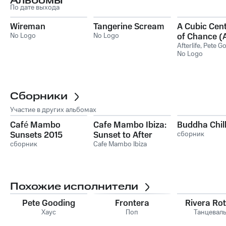
Альбомы
По дате выхода
Wireman
Tangerine Scream
A Cubic Cen
No Logo
No Logo
of Chance (A
& Pete Good
Afterlife
,
Pete G
No Logo
Present No 
Сборники
Участие в других альбомах
Café Mambo
Cafe Mambo Ibiza:
Buddha Chil
Sunsets 2015
Sunset to After
сборник
сборник
Dark
Cafe Mambo Ibiza
Похожие исполнители
Pete Gooding
Frontera
Rivera Rot
Хаус
Поп
Танцевал