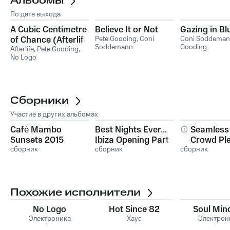
Альбомы
По дате выхода
A Cubic Centimetre
Believe It or Not
Gazing in Bl
of Chance (Afterlife
Pete Gooding
,
Coni
Coni Soddema
Soddemann
Gooding
& Pete Gooding
Afterlife
,
Pete Gooding
,
No Logo
Present No Logo)
Сборники
Участие в других альбомах
Café Mambo
Best Nights Ever...
Seamless
Sunsets 2015
Ibiza Opening Party
Crowd Ple
сборник
сборник
сборник
Ibiza Clos
Похожие исполнители
No Logo
Hot Since 82
Soul Mino
Электроника
Хаус
Электрон