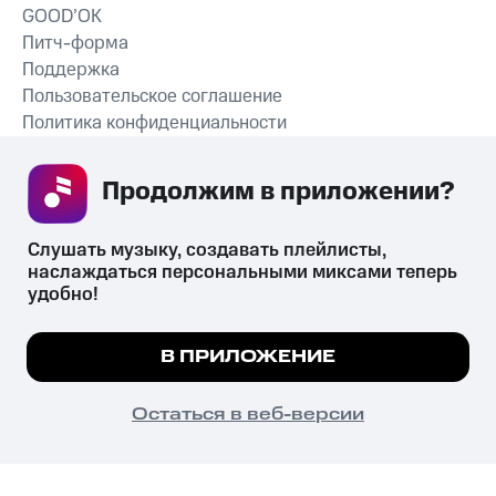
GOOD’OK
Питч-форма
Поддержка
Пользовательское соглашение
Политика конфиденциальности
Рекомендательные технологии
Продолжим в приложении? 
СКАЧАТЬ ПРИЛОЖЕНИЕ
Слушать музыку, создавать плейлисты, 
наслаждаться персональными миксами теперь 
удобно!
Незаконное потребление наркотических средств,
психотропных веществ, их аналогов причиняет вред здоровью,
Мы используем куки, чтобы на сайте все
В ПРИЛОЖЕНИЕ
их незаконный оборот запрещён и влечёт установленную
работало.
Подробнее
законодательством ответственность.
© 2026 ООО «КИОН».
ПОНЯТНО
Остаться в веб-версии
Все права защищены
18+
Главная
В приложение
Избранное