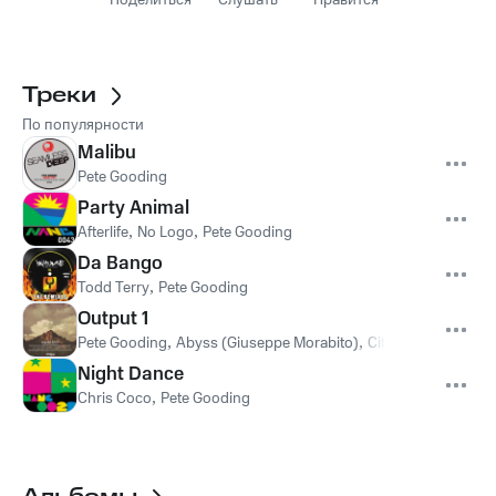
Поделиться
Слушать
Нравится
Треки
По популярности
Malibu
Pete Gooding
Party Animal
Afterlife
,
No Logo
,
Pete Gooding
Da Bango
Todd Terry
,
Pete Gooding
Output 1
Pete Gooding
,
Abyss (Giuseppe Morabito)
,
City Soul Project
Night Dance
Chris Coco
,
Pete Gooding