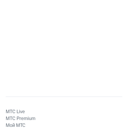
MTС Live
MTС Premium
Мой МТС