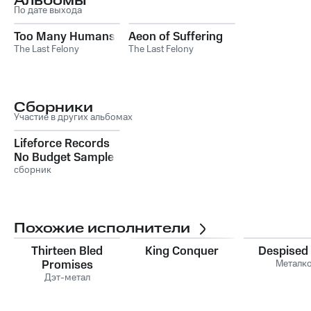
Альбомы
По дате выхода
Too Many Humans
Aeon of Suffering
The Last Felony
The Last Felony
Сборники
Участие в других альбомах
Lifeforce Records
No Budget Sampler
2012
сборник
Похожие исполнители
Thirteen Bled
King Conquer
Despised
Promises
Металк
Дэт-метал