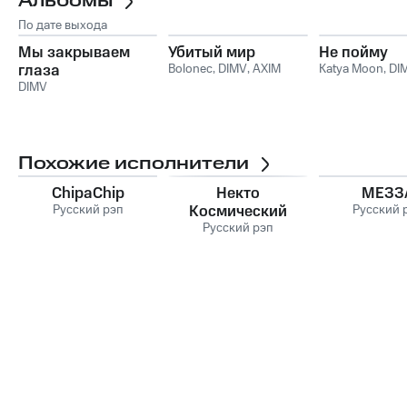
Альбомы
По дате выхода
Мы закрываем
Убитый мир
Не пойму
глаза
Bolonec
,
DIMV
,
AXIM
Katya Moon
,
DI
DIMV
Похожие исполнители
ChipaChip
Некто
МЕЗЗ
Русский рэп
Космический
Русский 
Русский рэп