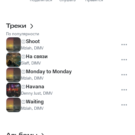
Поделиться
Слушать
Нравится
Треки
По популярности
Shoot
Mziah
,
DIMV
На связи
Slaff
,
DIMV
Monday to Monday
Mziah
,
DIMV
Havana
Denny Just
,
DIMV
Waiting
Mziah
,
DIMV