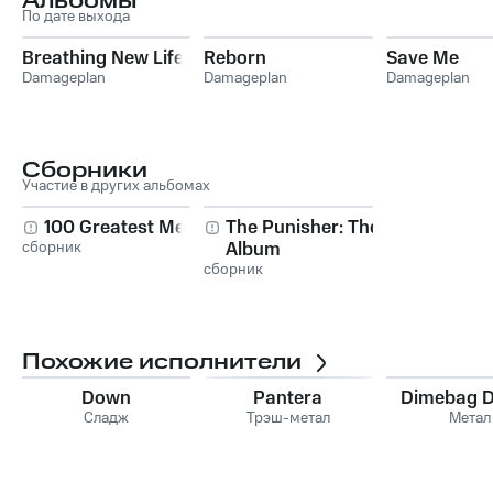
Альбомы
По дате выхода
Breathing New Life
Reborn
Save Me
Damageplan
Damageplan
Damageplan
Сборники
Участие в других альбомах
100 Greatest Metal
The Punisher: The
сборник
Album
сборник
Похожие исполнители
Down
Pantera
Dimebag D
Сладж
Трэш-метал
Метал