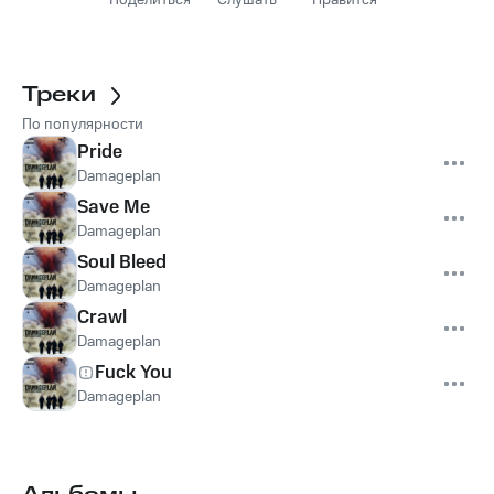
Поделиться
Слушать
Нравится
Треки
По популярности
Pride
Damageplan
Save Me
Damageplan
Soul Bleed
Damageplan
Crawl
Damageplan
Fuck You
Damageplan