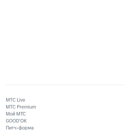
MTС Live
MTС Premium
Мой МТС
GOOD’OK
Питч-форма