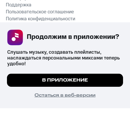
Поддержка
Пользовательское соглашение
Политика конфиденциальности
Рекомендательные технологии
Продолжим в приложении? 
СКАЧАТЬ ПРИЛОЖЕНИЕ
Слушать музыку, создавать плейлисты, 
наслаждаться персональными миксами теперь 
удобно!
Незаконное потребление наркотических средств,
психотропных веществ, их аналогов причиняет вред здоровью,
Мы используем куки, чтобы на сайте все
В ПРИЛОЖЕНИЕ
их незаконный оборот запрещён и влечёт установленную
работало.
Подробнее
законодательством ответственность.
© 2026 ООО «КИОН».
ПОНЯТНО
Остаться в веб-версии
Все права защищены
18+
Главная
В приложение
Избранное