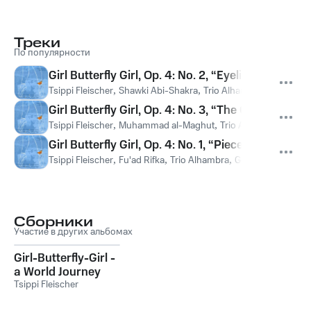
Треки
По популярности
Girl Butterfly Girl, Op. 4: No. 2, “Eyelids” – Song
Tsippi Fleischer
,
Shawki Abi-Shakra
,
Trio Alhambra
,
George Mg
Girl Butterfly Girl, Op. 4: No. 3, “The Coffin with
Tsippi Fleischer
,
Muhammad al-Maghut
,
Trio Alhambra
,
Georg
Girl Butterfly Girl, Op. 4: No. 1, “Piece of Earth”
Tsippi Fleischer
,
Fu'ad Rifka
,
Trio Alhambra
,
George Mgrdician
Сборники
Участие в других альбомах
Girl-Butterfly-Girl -
a World Journey
Tsippi Fleischer