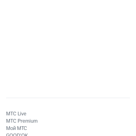
MTС Live
MTС Premium
Мой МТС
GOOD’OK