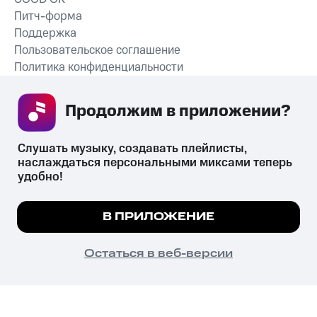
Питч-форма
Поддержка
Пользовательское соглашение
Политика конфиденциальности
Рекомендательные технологии
Продолжим в приложении? 
СКАЧАТЬ ПРИЛОЖЕНИЕ
Слушать музыку, создавать плейлисты, 
наслаждаться персональными миксами теперь 
удобно!
Незаконное потребление наркотических средств,
психотропных веществ, их аналогов причиняет вред здоровью,
Мы используем куки, чтобы на сайте все
В ПРИЛОЖЕНИЕ
их незаконный оборот запрещён и влечёт установленную
работало.
Подробнее
законодательством ответственность.
© 2026 ООО «КИОН».
ПОНЯТНО
Остаться в веб-версии
Все права защищены
18+
Главная
В приложение
Избранное