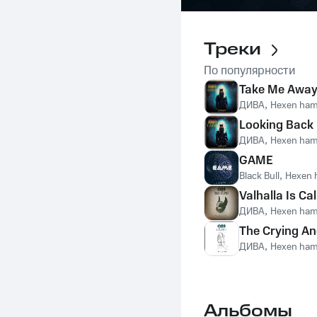
Треки
По популярности
Take Me Awa
ДИВА
,
Hexen ha
Looking Back
ДИВА
,
Hexen ha
GAME
Black Bull
,
Hexen
Valhalla Is Cal
ДИВА
,
Hexen ha
The Crying An
ДИВА
,
Hexen ha
Альбомы