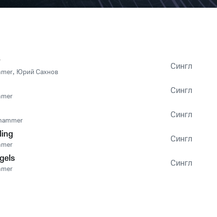
y
Сингл
mmer
,
Юрий Сахнов
Сингл
mmer
Сингл
 hammer
ling
Сингл
mmer
gels
Сингл
mmer