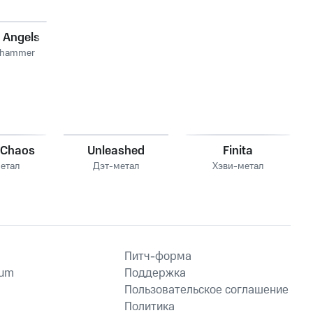
 Angels
 hammer
d Chaos
Unleashed
Finita
етал
Дэт-метал
Хэви-метал
Питч-форма
ium
Поддержка
Пользовательское соглашение
Политика