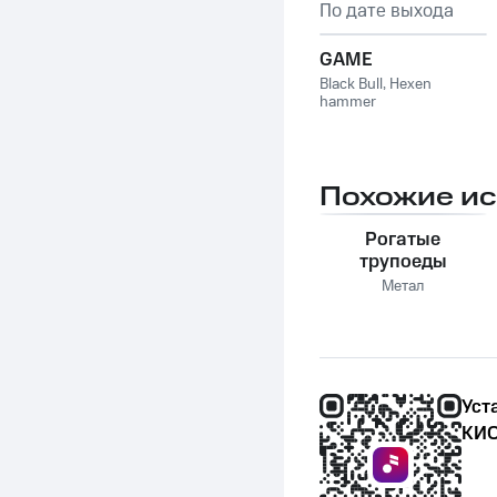
По дате выхода
GAME
Black Bull
,
Hexen
hammer
Похожие и
Рогатые
трупоеды
Метал
Уст
КИО