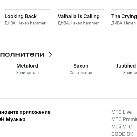
Looking Back
Valhalla Is Calling
The Crying
ДИВА
,
Hexen hammer
ДИВА
,
Hexen hammer
ДИВА
,
Hexen
сполнители
Metalord
Saxon
Justifie
Хэви-метал
Хэви-метал
Хэви-м
ановите приложение
MTС Live
Н Музыка
MTС Prem
Мой МТС
GOOD’OK