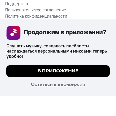
Поддержка
Пользовательское соглашение
Политика конфиденциальности
Рекомендательные технологии
Продолжим в приложении? 
СКАЧАТЬ ПРИЛОЖЕНИЕ
Слушать музыку, создавать плейлисты, 
наслаждаться персональными миксами теперь 
удобно!
Незаконное потребление наркотических средств,
психотропных веществ, их аналогов причиняет вред здоровью,
Мы используем куки, чтобы на сайте все
В ПРИЛОЖЕНИЕ
их незаконный оборот запрещён и влечёт установленную
работало.
Подробнее
законодательством ответственность.
© 2026 ООО «КИОН».
ПОНЯТНО
Остаться в веб-версии
Все права защищены
18+
Главная
В приложение
Избранное