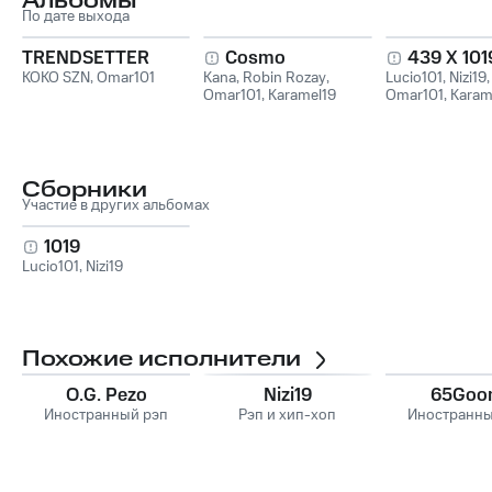
Альбомы
По дате выхода
TRENDSETTER
Cosmo
439 X 101
KOKO SZN
,
Omar101
Kana
,
Robin Rozay
,
Lucio101
,
Nizi19
,
Omar101
,
Karamel19
Omar101
,
Karam
Intus
Сборники
Участие в других альбомах
1019
Lucio101
,
Nizi19
Похожие исполнители
O.G. Pezo
Nizi19
65Goo
Иностранный рэп
Рэп и хип-хоп
Иностранны