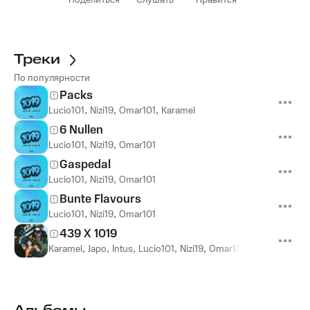
Поделиться
Слушать
Нравится
Треки
По популярности
Packs
Lucio101
,
Nizi19
,
Omar101
,
Karamel
6 Nullen
Lucio101
,
Nizi19
,
Omar101
Gaspedal
Lucio101
,
Nizi19
,
Omar101
Bunte Flavours
Lucio101
,
Nizi19
,
Omar101
439 X 1019
Karamel
,
Japo
,
Intus
,
Lucio101
,
Nizi19
,
Omar101