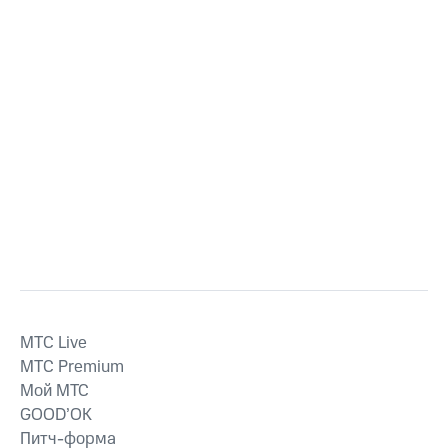
MTС Live
MTС Premium
Мой МТС
GOOD’OK
Питч-форма