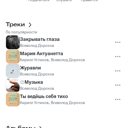
Поделиться
Слушать
Нравится
Треки
По популярности
Закрывать глаза
Всеволод Дорохов
Мария Антуанетта
Кирилл Устинов
,
Всеволод Дорохов
Журавли
Всеволод Дорохов
Музыка
Всеволод Дорохов
Ты ведёшь себя тихо
Кирилл Устинов
,
Всеволод Дорохов