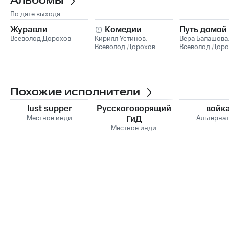
Альбомы
По дате выхода
Журавли
Комедии
Путь домой
Всеволод Дорохов
Кирилл Устинов
,
Вера Балашова
Всеволод Дорохов
Всеволод Доро
Похожие исполнители
lust supper
Русскоговорящий
войк
Местное инди
ГиД
Альтерна
Местное инди