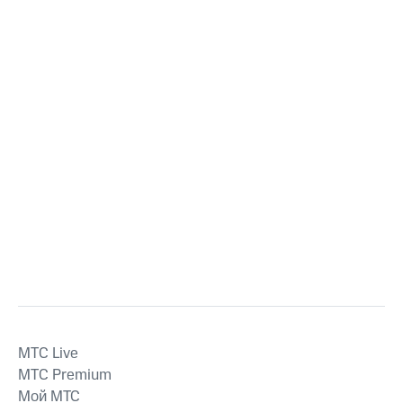
MTС Live
MTС Premium
Мой МТС