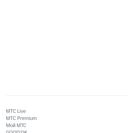
MTС Live
MTС Premium
Мой МТС
GOOD’OK