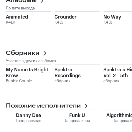
Альбомы
По дате выхода
Animated
Grounder
No Way
K4DJ
K4DJ
K4DJ
Сборники
Участие в других альбомах
My Name Is Bright
Spektra
Spektra's Hi
Krow
Recordings -
Vol. 2 - 5th
Bubble Couple
Annual 2016
сборник
Anniversary
сборник
Похожие исполнители
Danny Dee
Funk U
Algorithmi
Танцевальная
Танцевальная
Танцевал