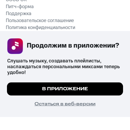
Питч-форма
Поддержка
Пользовательское соглашение
Политика конфиденциальности
Рекомендательные технологии
Продолжим в приложении? 
СКАЧАТЬ ПРИЛОЖЕНИЕ
Слушать музыку, создавать плейлисты, 
наслаждаться персональными миксами теперь 
удобно!
Незаконное потребление наркотических средств,
психотропных веществ, их аналогов причиняет вред здоровью,
Мы используем куки, чтобы на сайте все
В ПРИЛОЖЕНИЕ
их незаконный оборот запрещён и влечёт установленную
работало.
Подробнее
законодательством ответственность.
© 2026 ООО «КИОН».
ПОНЯТНО
Остаться в веб-версии
Все права защищены
18+
Главная
В приложение
Избранное