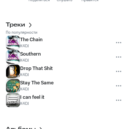
Поделиться
Слушать
Нравится
Треки
По популярности
The Chain
K4DJ
Southern
K4DJ
Drop That Shit
K4DJ
Stay The Same
K4DJ
I can feel it
K4DJ