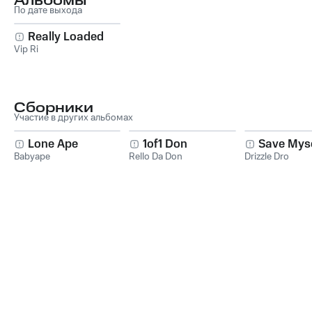
Альбомы
По дате выхода
Really Loaded
Vip Ri
Сборники
Участие в других альбомах
Lone Ape
1of1 Don
Save Myse
Babyape
Rello Da Don
Drizzle Dro