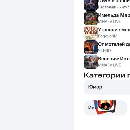
Настоящий хит-п
MINAEV LIVE
Утренние мо
PogovoriM
ЧТИВО
MINAEV LIVE
Категории 
Юмор
История