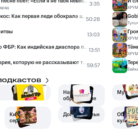
IOWA в новой песне поёт: «Если я не твоя невеста, то положи на место»
И с
3:35
арад
ХРУМ
Имельда Маркос: Как первая леди обокрала целую страну / Истории миллиардов / МИНАЕВ
50:28
Tynu
литвы
Гром
13:03
ХРУМ
От мотелей до ФБР: Как индийская диаспора получила влияние в бизнесе и политике США / ЧТИВО
Тём
13:51
ХРУМ
Венеция: История, которую не рассказывают туристам / Уроки истории / МИНАЕВ
Тер
59:57
Байк
подкастов
Наука и
Музыка
образование
Кино и
Документальное
Обществ
сериалы
культур