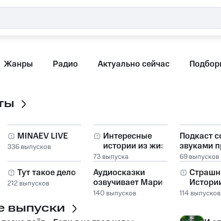
Жанры
Радио
Актуально сейчас
Подбор
ты
MINAEV LIVE
Интересные
Подкаст с
истории из жизни
звуками 
336 выпусков
людей
| NatureCa
73 выпуска
69 выпусков
(архивный
Тут такое дело
Аудиосказки
Страшн
| archived)
озвучивает Мария
Истори
212 выпусков
Скоробогатова
140 выпусков
114 выпусков
е выпуски