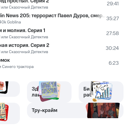
лед простыл. Серия 2
29:41
 или Сказочный Детектив
Goblin News 205: террорист Павел Дуров, смерть академика Зезина, масло из канализации
35:27
40k Goblina
 и молния. Серия 1
27:58
 или Сказочный Детектив
ная история. Серия 2
30:24
 или Сказочный Детектив
емок
6:23
и Синего трактора
Здоровье и
Бизнес и
лайфстайл
работа
о и
Тру-крайм
а