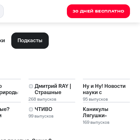
30 ДНЕЙ БЕСПЛАТНО
ки
Подкасты
о
Дмитрий RAY |
Ну и Ну! Новости
природы
Страшные
науки с
st
истории и
Крутилкиным и
268 выпусков
95 выпусков
 проект
Мистика
Вертелкиным
ые?
ЧТИВО
Каникулы
и
Лягушки-
99 выпусков
Путешественницы
169 выпусков