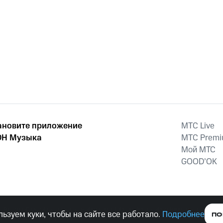
ановите приложение
MTС Live
Н Музыка
MTС Prem
Мой МТС
GOOD’OK
наркотических средств, психотропных веществ, их аналогов причиня
ьзуем куки, чтобы на сайте все работало.
Подробнее
ПО
тельством ответственность.