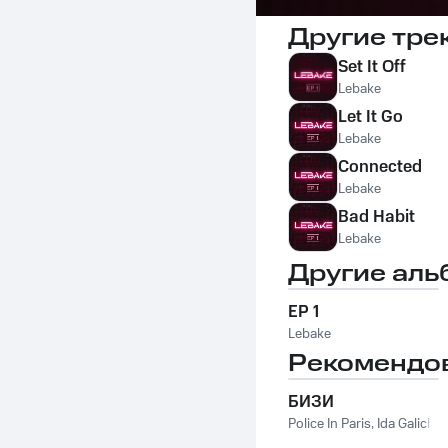
Другие тре
Set It Off
Lebake
Let It Go
Lebake
Connected
Lebake
Bad Habit
Lebake
Другие аль
EP 1
Lebake
Рекомендо
БИЗИ
Police In Paris
,
Ida Galich