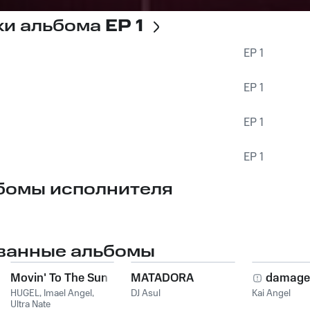
ки альбома
EP 1
EP 1
EP 1
EP 1
EP 1
бомы исполнителя
ванные альбомы
Movin' To The Sun
MATADORA
damage
HUGEL
,
Imael Angel
,
DJ Asul
Kai Angel
Ultra Nate