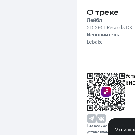
О треке
Лейбл
3153951 Records DK
Исполнитель
Lebake
Уст
КИО
Незаконное потребление 
Мы испол
установленную законода