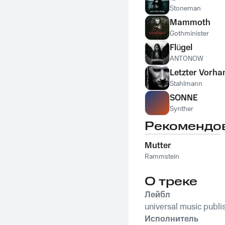
Stoneman
Mammoth
Gothminister
Flügel
ANTONOW
Letzter Vorha
Stahlmann
SONNE
Synther
Рекомендо
Mutter
Rammstein
О треке
Лейбл
universal music publi
Исполнитель