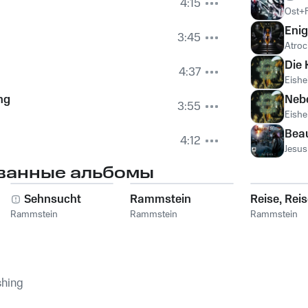
4:15
Ost+F
Eni
3:45
Atroc
Die 
4:37
Eishei
ng
Nebe
3:55
Eishei
Beau
4:12
Jesus
ванные альбомы
Sehnsucht
Rammstein
Reise, Rei
Rammstein
Rammstein
Rammstein
shing