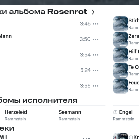
ки альбома
Rosenrot
Stir
3:46
Ramm
Mann
Zers
3:50
Ramm
Hilf
3:54
Ramm
Te Q
5:24
Ramm
Feu
3:55
Ramm
бомы исполнителя
Herzeleid
Seemann
Engel
Rammstein
Rammstein
Rammstein
еки
ill
Kr