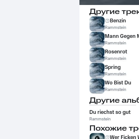
Другие тре
Benzin
Rammstein
Mann Gegen 
Rammstein
Rosenrot
Rammstein
Spring
Rammstein
Wo Bist Du
Rammstein
Другие аль
Du riechst so gut
Rammstein
Похожие тр
Wer Ficken W