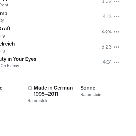
3:32
ront
gma
4:13
ity
Kraft
4:24
lig
lreich
5:23
lig
ty in Your Eyes
4:31
 On Extasy
se
Made in Germany
Sonne
1995–2011
Rammstein
Rammstein