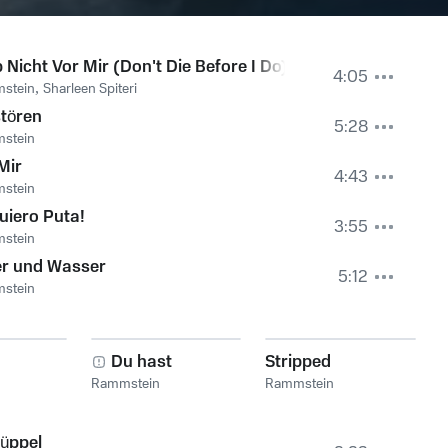
b Nicht Vor Mir (Don't Die Before I Do)
4:05
stein
,
Sharleen Spiteri
tören
5:28
stein
 Mir
4:43
stein
uiero Puta!
3:55
stein
er und Wasser
5:12
stein
Du hast
Stripped
Rammstein
Rammstein
üppel