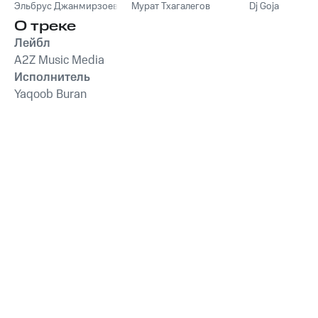
Эльбрус Джанмирзоев
Мурат Тхагалегов
Dj Goja
О треке
Лейбл
A2Z Music Media
Исполнитель
Yaqoob Buran