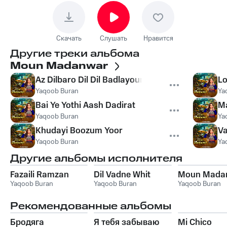
Скачать
Слушать
Нравится
Другие треки альбома
Moun Madanwar
Az Dilbaro Dil Dil Badlayoun
Lo
Yaqoob Buran
Ya
Bai Ye Yothi Aash Dadirat
M
Yaqoob Buran
Ya
Khudayi Boozum Yoor
Va
Yaqoob Buran
Ya
Другие альбомы исполнителя
Fazaili Ramzan
Dil Vadne Whit
Moun Mada
Yaqoob Buran
Yaqoob Buran
Yaqoob Buran
Рекомендованные альбомы
Бродяга
Я тебя забываю
Mi Chico