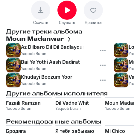
Скачать
Слушать
Нравится
Другие треки альбома
Moun Madanwar
Az Dilbaro Dil Dil Badlayoun
Lo
Yaqoob Buran
Ya
Bai Ye Yothi Aash Dadirat
M
Yaqoob Buran
Ya
Khudayi Boozum Yoor
Va
Yaqoob Buran
Ya
Другие альбомы исполнителя
Fazaili Ramzan
Dil Vadne Whit
Moun Mada
Yaqoob Buran
Yaqoob Buran
Yaqoob Buran
Рекомендованные альбомы
Бродяга
Я тебя забываю
Mi Chico