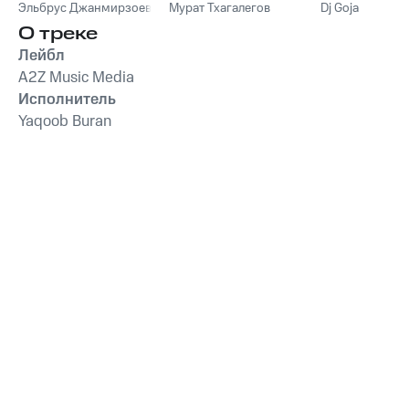
Эльбрус Джанмирзоев
Мурат Тхагалегов
Dj Goja
О треке
Лейбл
A2Z Music Media
Исполнитель
Yaqoob Buran