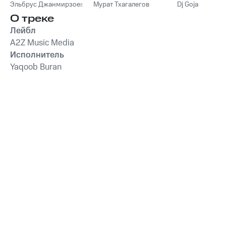
Эльбрус Джанмирзоев
Мурат Тхагалегов
Dj Goja
О треке
Лейбл
A2Z Music Media
Исполнитель
Yaqoob Buran