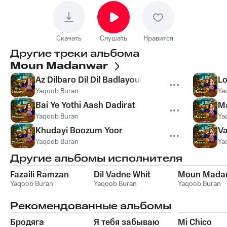
Скачать
Слушать
Нравится
Другие треки альбома
Moun Madanwar
Az Dilbaro Dil Dil Badlayoun
Lo
Yaqoob Buran
Ya
Bai Ye Yothi Aash Dadirat
M
Yaqoob Buran
Ya
Khudayi Boozum Yoor
Va
Yaqoob Buran
Ya
Другие альбомы исполнителя
Fazaili Ramzan
Dil Vadne Whit
Moun Mada
Yaqoob Buran
Yaqoob Buran
Yaqoob Buran
Рекомендованные альбомы
Бродяга
Я тебя забываю
Mi Chico