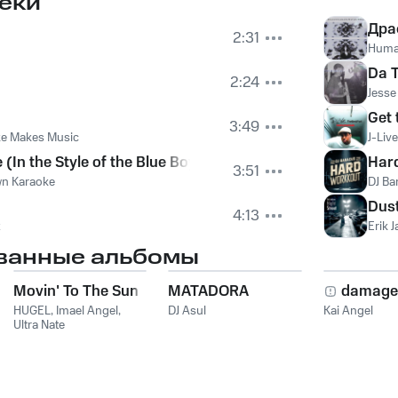
еки
Volant
Дра
2:31
Human
Da 
2:24
Jesse
Get 
3:49
ke Makes Music
J-Live
In the Style of the Blue Boy)
Har
3:51
wn Karaoke
DJ Ba
Dust
4:13
x
Erik 
ванные альбомы
Movin' To The Sun
MATADORA
damage
HUGEL
,
Imael Angel
,
DJ Asul
Kai Angel
Ultra Nate