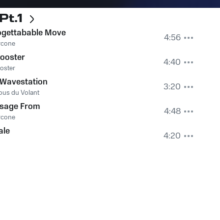
Pt.1
ogettabable Move
4:56
rcone
ooster
4:40
oster
 Wavestation
3:20
ous du Volant
sage From
4:48
rcone
ale
4:20