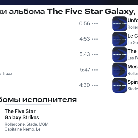
ки альбома
The Five Star Galaxy, 
Unf
0:56
Rolle
Le G
4:53
Le Go
The
5:43
Les F
Mes
5:47
a Traxx
Rolle
Spir
4:30
Stade
бомы исполнителя
The Five Star
Galaxy Strikes
Back, Pt.2
Rollercone
,
Stade
,
MGM
,
Capitaine Némo
,
Le
Gooster
,
Les Fous du