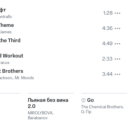
фт
1:28
trafic
Theme
4:36
 James
the Third
4:49
d Workout
2:33
racus
 Brothers
3:44
Jackson
,
Mr. Moods
Пьяная без вина
Go
2.0
The Chemical Brothers
,
Q-Tip
MIROLYBOVA
,
Barabanov