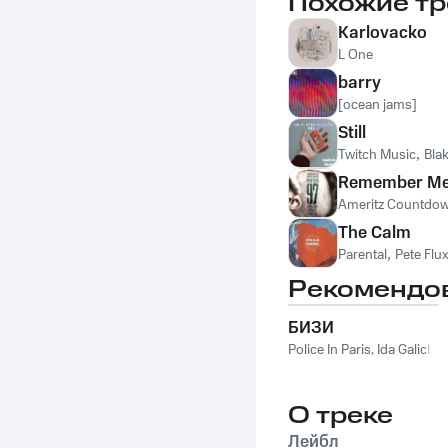
Похожие тр
Volant
Karlovacko
L One
barry
[ocean jams]
Still
Twitch Music
,
Bla
Remember Me (
Ameritz Countdo
The Calm
Parental
,
Pete Flu
Рекомендо
БИЗИ
Police In Paris
,
Ida Galich
О треке
Лейбл