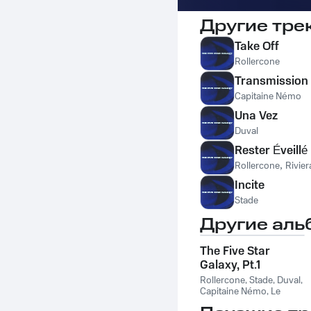
Другие тре
Take Off
Rollercone
Transmission
Capitaine Némo
Una Vez
Duval
Rester Éveillé
Rollercone
,
Rivier
Incite
Stade
Другие аль
The Five Star
Galaxy, Pt.1
Rollercone
,
Stade
,
Duval
,
Capitaine Némo
,
Le
Gooster
,
Les Fous du