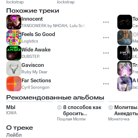
Jockstrap
Jockstrap
Похожие треки
Innocent
To
TANGOWERK by NHOAH
,
Lulu Schmidt
Ca
Feels So Good
Logistics
Ma
Wide Awake
M
DUBSTEP.
J.K
Gaviscon
Tr
Ruby My Dear
Fr
Far Sections
A 
Cyril Sorongon
Ja
Рекомендованные альбомы
МЫ
8 способов как
Молитвы
IOWA
бросить...
Анекдоты
Пошлая Молли
Монеточка
О треке
Лейбл