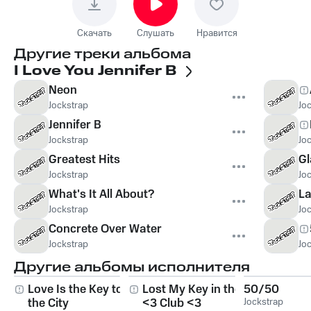
Скачать
Слушать
Нравится
Другие треки альбома
I Love You Jennifer B
Neon
Jockstrap
Jo
Jennifer B
Jockstrap
Jo
Greatest Hits
G
Jockstrap
Jo
What's It All About?
La
Jockstrap
Jo
Concrete Over Water
Jockstrap
Jo
Другие альбомы исполнителя
Love Is the Key to
Lost My Key in the
50/50
the City
<3 Club <3
Jockstrap