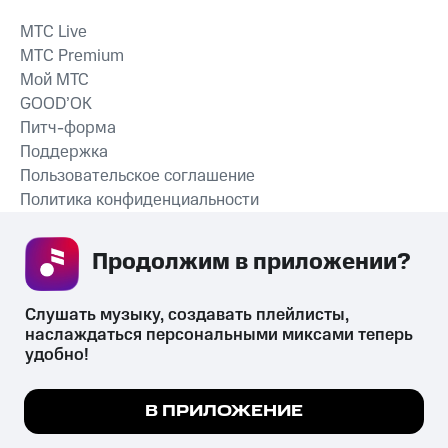
MTС Live
MTС Premium
Мой МТС
GOOD’OK
Питч-форма
Поддержка
Пользовательское соглашение
Политика конфиденциальности
Рекомендательные технологии
Продолжим в приложении? 
СКАЧАТЬ ПРИЛОЖЕНИЕ
Слушать музыку, создавать плейлисты, 
наслаждаться персональными миксами теперь 
удобно!
Незаконное потребление наркотических средств,
психотропных веществ, их аналогов причиняет вред здоровью,
Мы используем куки, чтобы на сайте все
В ПРИЛОЖЕНИЕ
их незаконный оборот запрещён и влечёт установленную
работало.
Подробнее
законодательством ответственность.