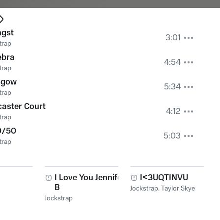
ngst
3:01
trap
ebra
4:54
trap
sgow
5:34
trap
aster Court
4:12
trap
0/50
5:03
trap
I Love You Jennifer
I<3UQTINVU
B
Jockstrap
,
Taylor Skye
Jockstrap