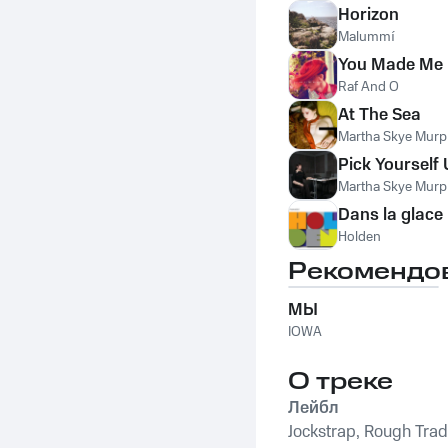
Horizon
Malummí
You Made Me
Raf And O
At The Sea
Martha Skye Mur
Pick Yourself
Martha Skye Mur
Dans la glace
Holden
Рекомендо
МЫ
IOWA
О треке
Лейбл
Jockstrap, Rough Tra