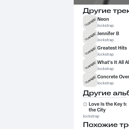
Другие тре
Neon
Jockstrap
Jennifer B
Jockstrap
Greatest Hits
Jockstrap
What's It All 
Jockstrap
Concrete Ove
Jockstrap
Другие аль
Love Is the Key to
the City
Jockstrap
Похожие тр