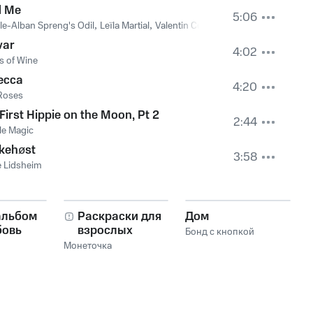
d Me
5:06
le-Alban Spreng's Odil
,
Leïla Martial
,
Valentin Ceccaldi
var
4:02
 of Wine
ecca
4:20
Roses
First Hippie on the Moon, Pt 2
2:44
le Magic
kehøst
3:58
e Lidsheim
альбом
Раскраски для
Дом
бовь
взрослых
Бонд с кнопкой
Монеточка