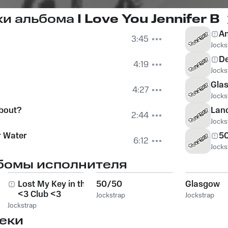
ки альбома
I Love You Jennifer B
A
3:45
Jocks
D
4:19
Jocks
Gla
4:27
Jocks
About?
Lanc
2:44
Jocks
r Water
5
6:12
Jocks
бомы исполнителя
Lost My Key in the
50/50
Glasgow
<3 Club <3
Jockstrap
Jockstrap
Jockstrap
еки