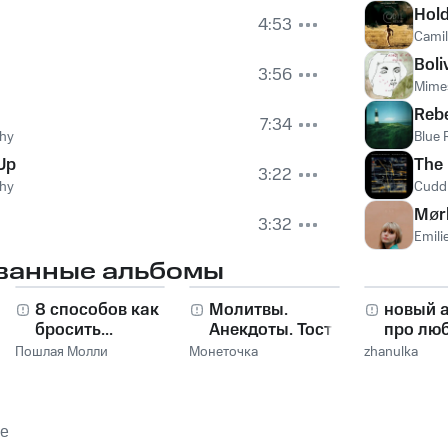
Hol
4:53
Camil
Boli
3:56
Mimes
Reb
7:34
phy
Blue 
 Up
The 
3:22
phy
Cudd
Mør
3:32
Emili
ванные альбомы
8 способов как
Молитвы.
новый 
бросить...
Анекдоты. Тосты.
про лю
Пошлая Молли
Монеточка
zhanulka
de