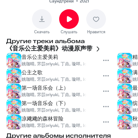
Саундтреки
2021
Скачать
Слушать
Нравится
Другие треки альбома
《音乐公主爱美莉》动漫原声带
音乐公主爱美莉
精
姚珈晴
,
芣苡oriyuki
,
丁垚
,
璇咩
,
Jossvit姜寒
姚
公主之歌
满
姚珈晴
,
芣苡oriyuki
,
丁垚
,
璇咩
,
Jossvit姜寒
姚
第一场音乐会（上）
最
姚珈晴
,
芣苡oriyuki
,
丁垚
,
璇咩
,
Jossvit姜寒
姚
第一场音乐会（下）
缤
姚珈晴
,
芣苡oriyuki
,
丁垚
,
璇咩
,
Jossvit姜寒
姚
凉飕飕的森林冒险
秋
姚珈晴
,
芣苡oriyuki
,
丁垚
,
璇咩
,
Jossvit姜寒
姚
Другие альбомы исполнителя