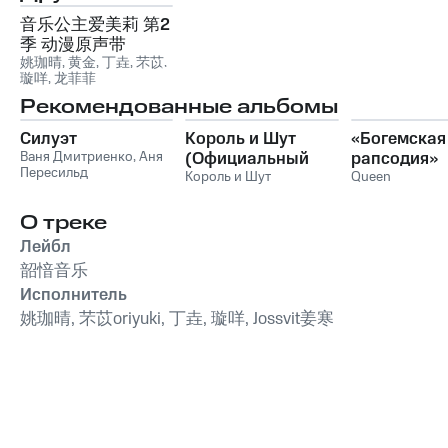
音乐公主爱美莉 第2
季 动漫原声带
姚珈晴
,
黄金
,
丁垚
,
芣苡
,
璇咩
,
龙菲菲
Рекомендованные альбомы
Силуэт
Король и Шут
«Богемская
Ваня Дмитриенко
,
Аня
(Официальный
рапсодия»
Пересильд
саундтрек), Часть
Король и Шут
Queen
1
О треке
Лейбл
韶愔音乐
Исполнитель
姚珈晴, 芣苡oriyuki, 丁垚, 璇咩, Jossvit姜寒