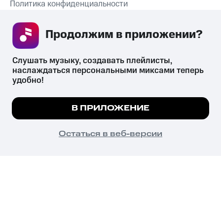
Политика конфиденциальности
Рекомендательные технологии
Продолжим в приложении? 
СКАЧАТЬ ПРИЛОЖЕНИЕ
Слушать музыку, создавать плейлисты, 
наслаждаться персональными миксами теперь 
удобно!
Незаконное потребление наркотических средств,
психотропных веществ, их аналогов причиняет вред здоровью,
Мы используем куки, чтобы на сайте все
В ПРИЛОЖЕНИЕ
их незаконный оборот запрещён и влечёт установленную
работало.
Подробнее
законодательством ответственность.
© 2026 ООО «КИОН».
ПОНЯТНО
Остаться в веб-версии
Все права защищены
18+
Главная
В приложение
Избранное