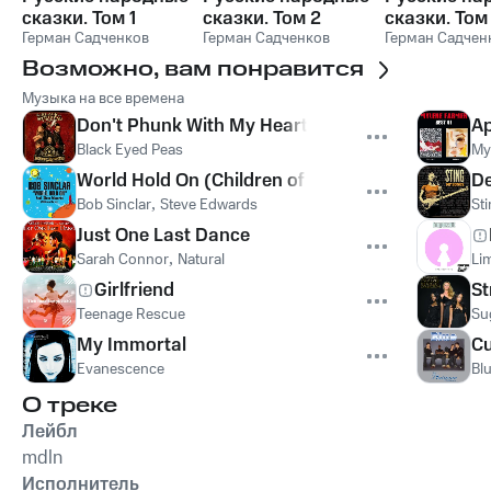
сказки. Том 1
сказки. Том 2
сказки. Том
Герман Садченков
Герман Садченков
Герман Садчен
Возможно, вам понравится
Музыка на все времена
Don't Phunk With My Heart
Ap
Black Eyed Peas
My
World Hold On (Children of the Sky)
De
Bob Sinclar
,
Steve Edwards
St
Just One Last Dance
Sarah Connor
,
Natural
Lim
Girlfriend
St
Teenage Rescue
Su
My Immortal
Cu
Evanescence
Bl
О треке
Лейбл
mdln
Исполнитель