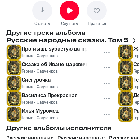
Скачать
Слушать
Нравится
Другие треки альбома
Русские народные сказки. Том 5
Про мышь зубастую да про воробья богатого
Ж
Герман Садченков
Ге
Сказка об Иване-царевиче, жар-птице и о сер
Со
Герман Садченков
Ге
Снегурочка
Т
Герман Садченков
Ге
Василиса Прекрасная
Д
Герман Садченков
Ге
Илья Муромец
Р
Герман Садченков
Ге
Другие альбомы исполнителя
Русские народные
Русские народные
Русские на