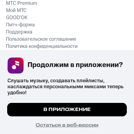
MTС Premium
Мой МТС
GOOD’OK
Питч-форма
Поддержка
Пользовательское соглашение
Политика конфиденциальности
Рекомендательные технологии
Продолжим в приложении? 
СКАЧАТЬ ПРИЛОЖЕНИЕ
Слушать музыку, создавать плейлисты, 
наслаждаться персональными миксами теперь 
удобно!
Незаконное потребление наркотических средств,
психотропных веществ, их аналогов причиняет вред здоровью,
Мы используем куки, чтобы на сайте все
В ПРИЛОЖЕНИЕ
их незаконный оборот запрещён и влечёт установленную
работало.
Подробнее
законодательством ответственность.
© 2026 ООО «КИОН».
ПОНЯТНО
Остаться в веб-версии
Все права защищены
18+
Главная
В приложение
Избранное