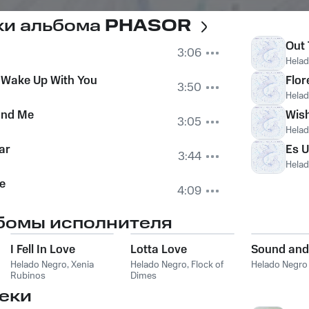
ки альбома
PHASOR
Out
3:06
Hela
o Wake Up With You
Flor
3:50
Hela
and Me
Wish
3:05
Hela
ar
Es U
3:44
Hela
e
4:09
бомы исполнителя
I Fell In Love
Lotta Love
Sound and
Helado Negro
,
Xenia
Helado Negro
,
Flock of
Helado Negro
Rubinos
Dimes
еки