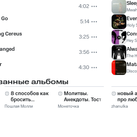
Sle
4:02
Mwah
o Go
Ever
5:14
Holy 
ng Cereus
Cons
3:25
Hey S
hanged
Alw
3:56
The H
r
Mat
4:30
Disco
ванные альбомы
8 способов как
Молитвы.
новый 
бросить...
Анекдоты. Тосты.
про лю
Пошлая Молли
Монеточка
zhanulka