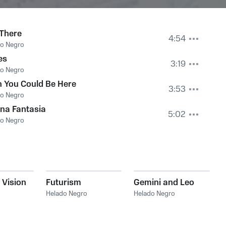
 There
4:54
do Negro
es
3:19
do Negro
 You Could Be Here
3:53
do Negro
na Fantasia
5:02
do Negro
 Vision
Futurism
Gemini and Leo
Helado Negro
Helado Negro