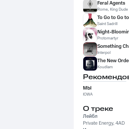
Feral Agents
Rome
,
King Dude
To Go to Go t
Saint Sadrill
Night-Bloomi
Protomartyr
Something C
Interpol
The New Orde
Koudlam
Рекомендо
МЫ
IOWA
О треке
Лейбл
Private Energy, 4AD