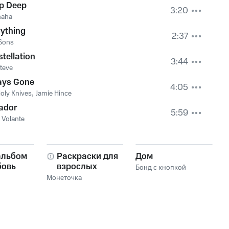
ep Deep
3:20
aha
ything
2:37
Sons
tellation
3:44
teve
ays Gone
4:05
oly Knives
,
Jamie Hince
ador
5:59
 Volante
альбом
Раскраски для
Дом
бовь
взрослых
Бонд с кнопкой
Монеточка