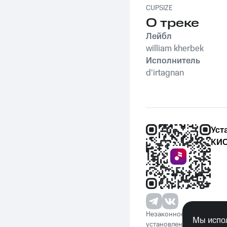
CUPSIZE
О треке
Лейбл
william kherbek
Исполнитель
d'irtagnan
Уст
КИО
Незаконное потребление 
Мы испол
установленную законода