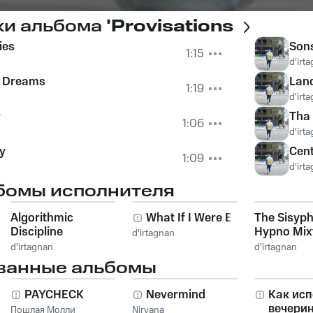
ки альбома
'Provisations
ies
Sons
1:15
d'irt
e Dreams
Lan
1:19
d'irt
r
Tha
1:06
d'irt
y
Cen
1:09
d'irt
бомы исполнителя
Algorithmic
What If I Were Emo
The Sisyp
Discipline
Hypno Mix
d'irtagnan
d'irtagnan
d'irtagnan
ванные альбомы
PAYCHECK
Nevermind
Как исп
вечери
Пошлая Молли
Nirvana