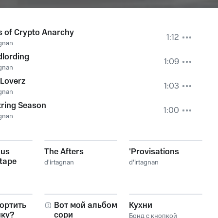
 of Crypto Anarchy
1:12
agnan
dlording
1:09
agnan
 Loverz
1:03
agnan
tring Season
1:00
agnan
hus
The Afters
'Provisations
tape
d'irtagnan
d'irtagnan
ортить
Вот мой альбом,
Кухни
нку?
сори
Бонд с кнопкой