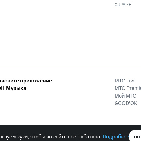
CUPSIZE
ановите приложение
MTС Live
Н Музыка
MTС Prem
Мой МТС
GOOD’OK
наркотических средств, психотропных веществ, их аналогов причиня
ьзуем куки, чтобы на сайте все работало.
Подробнее
ПО
тельством ответственность.