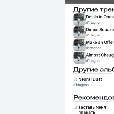
Другие тре
Devils in Ones
d'irtagnan
Dimes Squar
d'irtagnan
Make an Offe
d'irtagnan
Almost Cheug
d'irtagnan
Другие аль
Neural Dust
d'irtagnan
Рекомендо
заставь меня
плакать