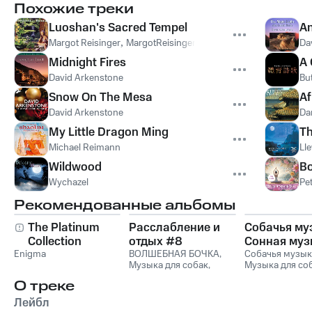
Похожие треки
Luoshan's Sacred Tempel
An
Margot Reisinger
,
MargotReisinger
,
JamesNyorakuSchlefer
Da
Midnight Fires
A 
David Arkenstone
Bu
Snow On The Mesa
Af
David Arkenstone
Da
My Little Dragon Ming
Th
Michael Reimann
Ll
Wildwood
Bo
Wychazel
Pe
Рекомендованные альбомы
The Platinum
Расслабление и
Собачья му
Collection
отдых #8
Сонная муз
Enigma
ВОЛШЕБНАЯ БОЧКА
,
для собак и
Собачья музык
Музыка для собак
,
Музыка для со
музыка для
Романтическая музыка
,
Сонная музыка
релаксации
О треке
Relax
,
Музыка для
собак
чтения
,
Relax Music
Лейбл