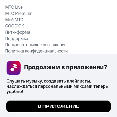
MTС Live
MTС Premium
Мой МТС
GOOD’OK
Питч-форма
Поддержка
Пользовательское соглашение
Политика конфиденциальности
Рекомендательные технологии
Продолжим в приложении? 
СКАЧАТЬ ПРИЛОЖЕНИЕ
Слушать музыку, создавать плейлисты, 
наслаждаться персональными миксами теперь 
удобно!
Незаконное потребление наркотических средств,
психотропных веществ, их аналогов причиняет вред здоровью,
Мы используем куки, чтобы на сайте все
В ПРИЛОЖЕНИЕ
их незаконный оборот запрещён и влечёт установленную
работало.
Подробнее
законодательством ответственность.