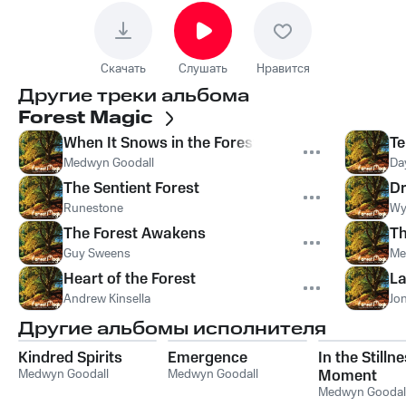
Скачать
Слушать
Нравится
Другие треки альбома
Forest Magic
When It Snows in the Forest
Te
Medwyn Goodall
Da
The Sentient Forest
Dr
Runestone
Wy
The Forest Awakens
Th
Guy Sweens
Me
Heart of the Forest
La
Andrew Kinsella
Jo
Другие альбомы исполнителя
Kindred Spirits
Emergence
In the Stilln
Medwyn Goodall
Medwyn Goodall
Moment
Medwyn Goodal