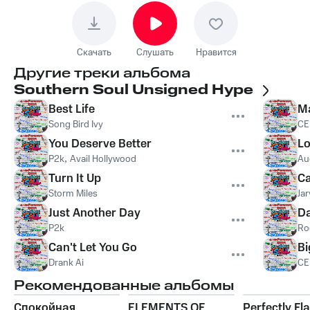
Скачать
Слушать
Нравится
Другие треки альбома
Southern Soul Unsigned Hype
Best Life
Ma
Song Bird Ivy
CE
You Deserve Better
Lo
P2k
,
Avail Hollywood
Au
Turn It Up
Ca
Storm Miles
Jar
Just Another Day
Da
P2k
Ro
Can't Let You Go
Bi
Drank Ai
CE
Рекомендованные альбомы
Спокойная
ELEMENTS OF
Perfectly Fl