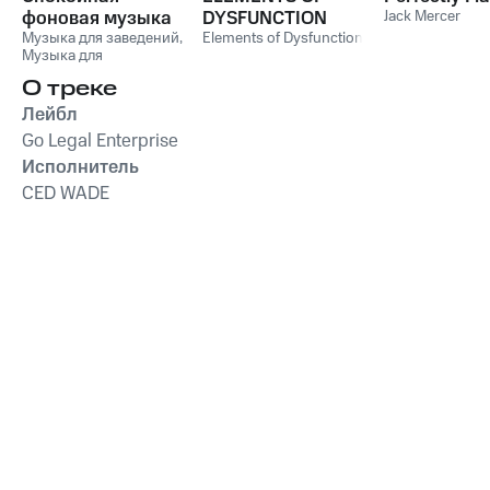
фоновая музыка
DYSFUNCTION
Jack Mercer
для заведений:
Музыка для заведений
,
Elements of Dysfunction
Музыка для
Инструментальный
ресторанов
,
Музыка
блюз в ресторан,
О треке
для отелей
,
Музыка для
кафе, отель,
магазинов
Лейбл
магазин, паб
Go Legal Enterprise
Исполнитель
CED WADE