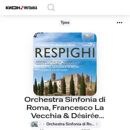
Трек
Orchestra Sinfonia di
Roma, Francesco La
Vecchia & Désirée
Scuccuglia, Francesco
Orchestra Sinfonia di Roma, Francesco La Vecchia & Désirée Scuccuglia, Francesco La Vecchia, Orchestra Sinfonia di Roma, Désirée Scuccuglia, Отторино Респиги