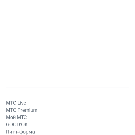
MTС Live
MTС Premium
Мой МТС
GOOD’OK
Питч-форма