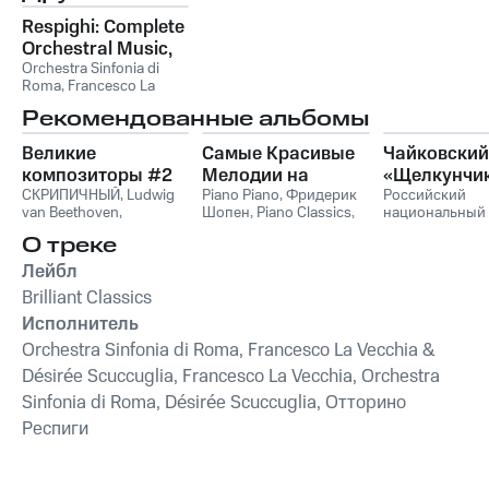
Respighi: Complete
Orchestral Music,
Vol. 4
Orchestra Sinfonia di
Roma, Francesco La
Vecchia & Désirée
Рекомендованные альбомы
Scuccuglia
,
Отторино
Респиги
Великие
Самые Красивые
Чайковский
композиторы #2
Мелодии на
«Щелкунчи
СКРИПИЧНЫЙ
,
Ludwig
Пианино
Piano Piano
,
Фридерик
Российский
van Beethoven
,
Шопен
,
Piano Classics
,
национальный
Фридерик Шопен
,
Пианино
молодежный
О треке
Франц Шуберт
,
Vivaldi
симфонически
String Orchestra
,
оркестр
Лейбл
Антонио Вивальди
Brilliant Classics
Исполнитель
Orchestra Sinfonia di Roma, Francesco La Vecchia &
Désirée Scuccuglia, Francesco La Vecchia, Orchestra
Sinfonia di Roma, Désirée Scuccuglia, Отторино
Респиги