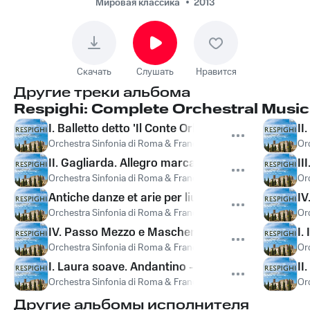
La Vecchia, Orchestra
Мировая классика
2013
Sinfonia di
Roma, Désirée
Scuccuglia, Отторино
Скачать
Слушать
Нравится
Респиги - II. Lento
Другие треки альбома
Respighi: Complete Orchestral Music,
I. Balletto detto 'Il Conte Orlando'. Allegretto mo
II
Orchestra Sinfonia di Roma & Francesco La Vecchia
,
Francesco
Or
II. Gagliarda. Allegro marcato - Andantino moss
II
Orchestra Sinfonia di Roma & Francesco La Vecchia
,
Francesco
Or
Antiche danze et arie per liuto, Suite No. 1
IV
Orchestra Sinfonia di Roma & Francesco La Vecchia
,
Francesco
Or
IV. Passo Mezzo e Mascherada. Allegro vivo - Viva
I.
Orchestra Sinfonia di Roma & Francesco La Vecchia
,
Francesco
Or
I. Laura soave. Andantino - Allegro marcato - L
II
Orchestra Sinfonia di Roma & Francesco La Vecchia
,
Francesco
Or
Другие альбомы исполнителя