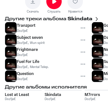
Скачать
Слушать
Нравится
Другие треки альбома
Skindata
Tranzport
Go
Doz1jeE
Do
Subject seven
Da
Doz1jeE
,
Wun spirit
Do
Frightmare
Ne
Doz1jeE
Do
Fuel For Life
S
Doz1jeE
,
Mental Telep.
Do
Question
M
Doz1jeE
Do
Другие альбомы исполнителя
Lost at Least
Skindata
M7rrors
Doz1jeE
Doz1jeE
Doz1jeE