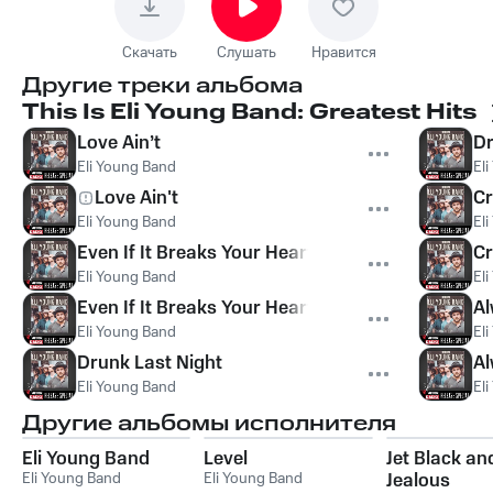
Скачать
Слушать
Нравится
Другие треки альбома
This Is Eli Young Band: Greatest Hits
Love Ain’t
Dr
Eli Young Band
El
Love Ain't
Cr
Eli Young Band
El
Even If It Breaks Your Heart
Cr
Eli Young Band
El
Even If It Breaks Your Heart
Al
Eli Young Band
El
Drunk Last Night
Al
Eli Young Band
El
Другие альбомы исполнителя
Eli Young Band
Level
Jet Black an
Eli Young Band
Eli Young Band
Jealous