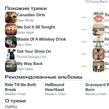
Eli Young Band
Похожие треки
Canadian Girls
To
Dean Brody
Jo
We Got It All Tonight
Ha
Sister Hazel
Aar
Waste Of A Whiskey Drink
Fe
Gary Allan
Ti
Get Your Shine On
Lo
Florida Georgia Line
Kr
My Way Back
Go
High Valley
Br
Рекомендованные альбомы
Ride Till We Both
Hellbound
Graveyard 
Break
Heartbeat
Burn
Maddox Chain
Maddox Chain
Maddox Chain
О треке
Лейбл