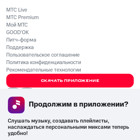
MTС Live
MTС Premium
Мой МТС
GOOD’OK
Питч-форма
Поддержка
Пользовательское соглашение
Политика конфиденциальности
Рекомендательные технологии
СКАЧАТЬ ПРИЛОЖЕНИЕ
Продолжим в приложении? 
Незаконное потребление наркотических средств,
Слушать музыку, создавать плейлисты, 
психотропных веществ, их аналогов причиняет вред здоровью,
наслаждаться персональными миксами теперь 
их незаконный оборот запрещён и влечёт установленную
удобно!
законодательством ответственность.