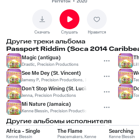
Реггетон
2020
Скачать
Слушать
Нравится
Другие треки альбома
Passport Riddim (Soca 2014 Caribbea
Magic (antigua)
Th
Drastic
,
Precision Productions
Lil
See Me Dey (St. Vincent)
W
Jamesy P
,
Precision Productions
,
Jamesy P, Precision Product
Te
Don't Stop Wining (St. Lucia)
Do
Jenna
,
Precision Productions
To
Mi Nature (Jamaica)
Kenne Blessin
,
Precision Productions
Другие альбомы исполнителя
Africa - Single
The Flame
Searching
Kenne Blessin
Peacemakers
,
Kenne
Kenne Blessin