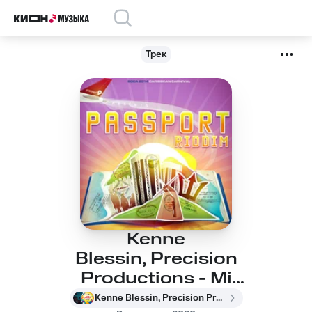
Трек
Kenne
Blessin, Precision
Productions - Mi
Nature (Jamaica)
Kenne Blessin, Precision Productions