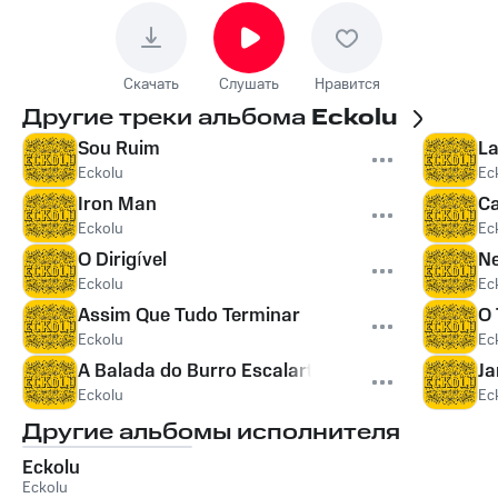
Скачать
Слушать
Нравится
Другие треки альбома
Eckolu
Sou Ruim
La
Eckolu
Ec
Iron Man
Ca
Eckolu
Ec
O Dirigível
Ne
Eckolu
Ec
Assim Que Tudo Terminar
O
Eckolu
Ec
A Balada do Burro Escalarte
Ja
Eckolu
Ec
Другие альбомы исполнителя
Eckolu
Eckolu