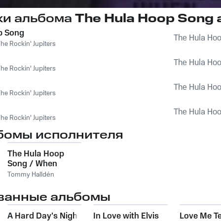
ки альбома
The Hula Hoop Song
p Song
The Hula Ho
he Rockin' Jupiters
The Hula Ho
he Rockin' Jupiters
The Hula Ho
he Rockin' Jupiters
The Hula Ho
he Rockin' Jupiters
бомы исполнителя
The Hula Hoop
Song / When
Tommy Halldén
ванные альбомы
A Hard Day's Night
In Love with Elvis
Love Me Te