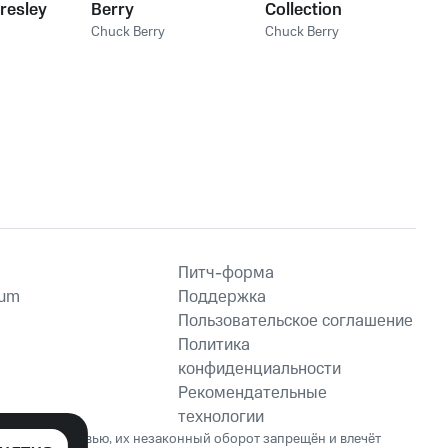
Presley
Berry
Collection
Vol. 1
Chuck Berry
Chuck Berry
Питч-форма
ium
Поддержка
Пользовательское соглашение
Политика
конфиденциальности
Рекомендательные
технологии
ет вред здоровью, их незаконный оборот запрещён и влечёт