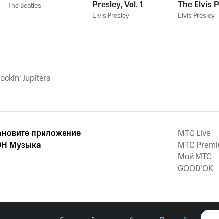
Presley, Vol. 1
The Elvis 
The Beatles
Collection, 
Elvis Presley
Elvis Presley
ckin' Jupiters
ановите приложение
MTС Live
Н Музыка
MTС Prem
Мой МТС
GOOD’OK
наркотических средств, психотропных веществ, их аналогов причиня