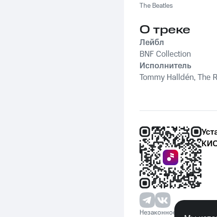
The Beatles
О треке
Лейбл
BNF Collection
Исполнитель
Tommy Halldén, The Ro
Уст
КИО
Незаконное потребление 