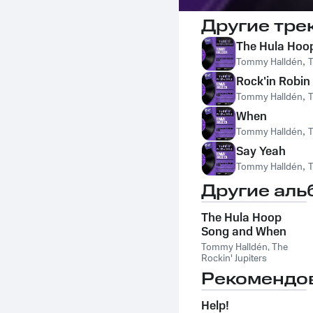
Другие тре
The Hula Hoo
Tommy Halldén
,
T
Rock'in Robin
Tommy Halldén
,
T
When
Tommy Halldén
,
T
Say Yeah
Tommy Halldén
,
T
Другие аль
The Hula Hoop
Song and When
Tommy Halldén
,
The
Rockin' Jupiters
Рекомендо
Help!