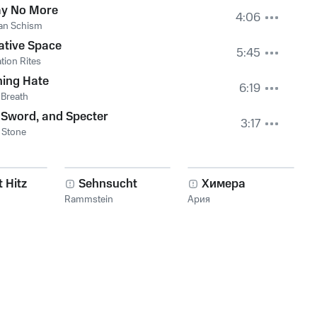
ay No More
4:06
an Schism
ative Space
5:45
ation Rites
ning Hate
6:19
 Breath
 Sword, and Specter
3:17
 Stone
 Hitz
Sehnsucht
Химера
Rammstein
Ария