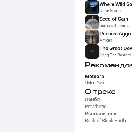
Where Wild S
Upon Stone
Seed of Cain
Serpens Luminis
Passive Aggr
Amken
The Great De
Hang The Bastard
Рекомендо
Meteora
Linkin Park
О треке
Лейбл
Prosthetic
Исполнитель
Book of Black Earth