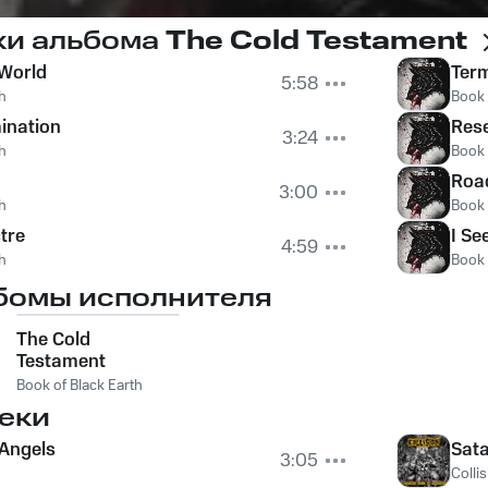
ки альбома
The Cold Testament
 World
Term
5:58
h
Book 
ination
Res
3:24
h
Book 
Road
3:00
h
Book 
ctre
I S
4:59
h
Book 
бомы исполнителя
The Cold
Testament
Book of Black Earth
еки
 Angels
Sata
3:05
Colli