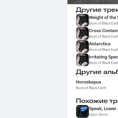
Другие тре
Weight of the
Book of Black Eart
Cross Contam
Book of Black Eart
Antarctica
Book of Black Eart
Irritating Spe
Book of Black Eart
Другие аль
Horoskopus
Book of Black Earth
Похожие тр
Speak, Lower
Upon Stone