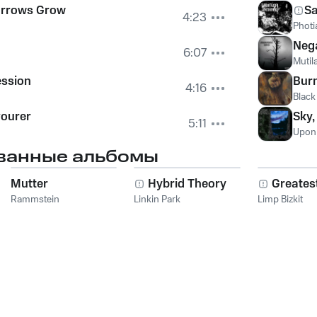
orrows Grow
S
4:23
Photi
Neg
6:07
Mutil
ession
Bur
4:16
Black
vourer
Sky,
5:11
Upon
ванные альбомы
Mutter
Hybrid Theory
Greatest
Rammstein
Linkin Park
Limp Bizkit