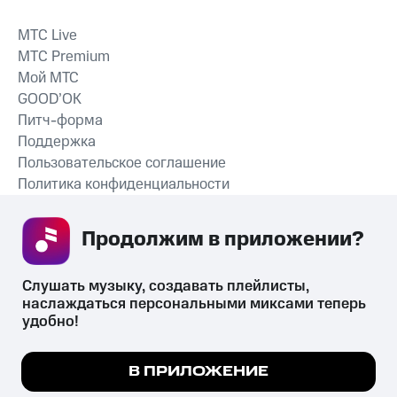
MTС Live
MTС Premium
Мой МТС
GOOD’OK
Питч-форма
Поддержка
Пользовательское соглашение
Политика конфиденциальности
Рекомендательные технологии
Продолжим в приложении? 
СКАЧАТЬ ПРИЛОЖЕНИЕ
Слушать музыку, создавать плейлисты, 
наслаждаться персональными миксами теперь 
удобно!
Незаконное потребление наркотических средств,
психотропных веществ, их аналогов причиняет вред здоровью,
Мы используем куки, чтобы на сайте все
В ПРИЛОЖЕНИЕ
их незаконный оборот запрещён и влечёт установленную
работало.
Подробнее
законодательством ответственность.