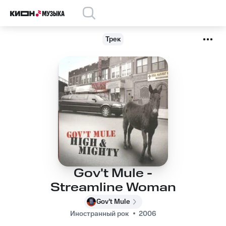
Трек
Gov't Mule -
Streamline Woman
Gov't Mule
Иностранный рок
2006