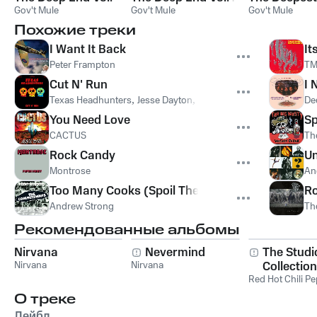
Gov't Mule
Gov't Mule
Gov't Mule
Похожие треки
I Want It Back
It
Peter Frampton
TM
Cut N' Run
I 
Texas Headhunters
,
Jesse Dayton
,
Ian Moore
,
Johnny Moeller
De
You Need Love
S
CACTUS
Th
Rock Candy
U
Montrose
An
Too Many Cooks (Spoil The Soup)
Ro
Andrew Strong
Th
Рекомендованные альбомы
Nirvana
Nevermind
The Studi
Nirvana
Nirvana
Collection
Red Hot Chili P
О треке
Лейбл