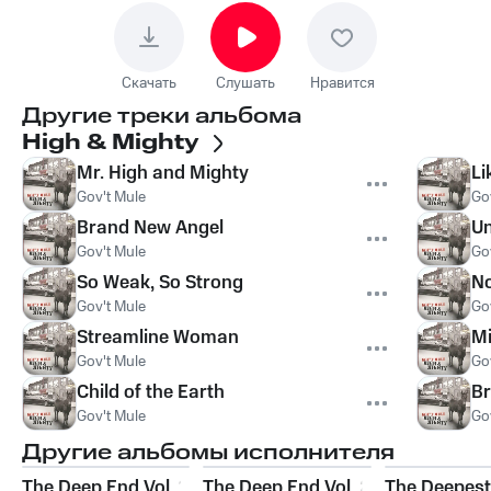
Скачать
Слушать
Нравится
Другие треки альбома
High & Mighty
Mr. High and Mighty
Li
Gov't Mule
Go
Brand New Angel
Un
Gov't Mule
Go
So Weak, So Strong
No
Gov't Mule
Go
Streamline Woman
Mi
Gov't Mule
Go
Child of the Earth
Br
Gov't Mule
Go
Другие альбомы исполнителя
The Deep End Vol. 1
The Deep End Vol. 2
The Deepest