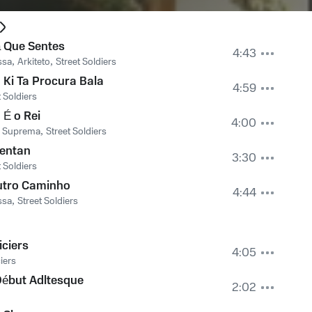
 Que Sentes
4:43
ssa
,
Arkiteto
,
Street Soldiers
Ki Ta Procura Bala
4:59
t Soldiers
É o Rei
4:00
a Suprema
,
Street Soldiers
rentan
3:30
t Soldiers
utro Caminho
4:44
ssa
,
Street Soldiers
ficiers
4:05
ciers
Début Adltesque
2:02