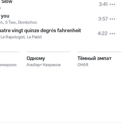
 Slow
3:41
h
 you
3:57
ïn
,
S Two
,
Donkichoc
atre vingt quinze degrés fahrenheit
4:22
 Le Rapologist
,
Le Pakkt
Одному
Тёмный эмпат
анмирзоев
Альберт Назранов
ОНАЯ