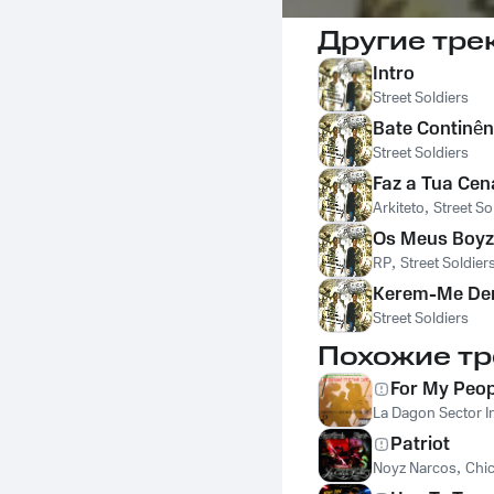
Другие тре
Intro
Street Soldiers
Bate Continên
Street Soldiers
Faz a Tua Cen
Arkiteto
,
Street So
Os Meus Boyz
RP
,
Street Soldier
Kerem-Me De
Street Soldiers
Похожие тр
For My Peop
La Dagon Sector I
Patriot
Noyz Narcos
,
Chic