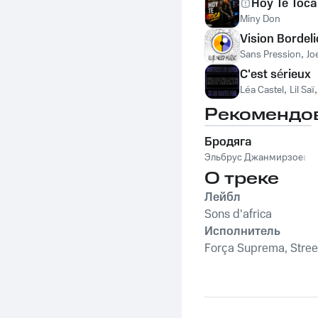
Hoy Te Toca
Miny Don
Vision Bordeli
Sans Pression
,
Jo
C'est sérieux
Léa Castel
,
Lil Saï
Рекомендо
Бродяга
Эльбрус Джанмирзоев
О треке
Лейбл
Sons d'africa
Исполнитель
Força Suprema, Stree