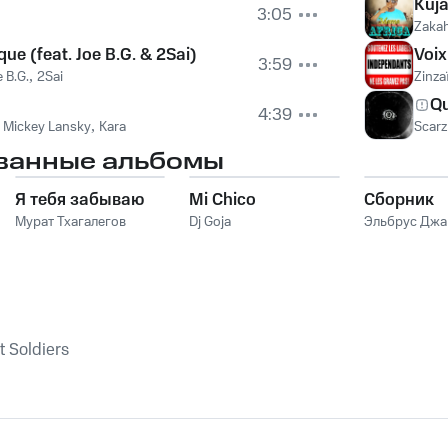
Kuja
3:05
Zaka
que (feat. Joe B.G. & 2Sai)
Voix
3:59
e B.G.
,
2Sai
Zinza
Qu
4:39
,
Mickey Lansky
,
Kara
Scarz
ванные альбомы
Я тебя забываю
Mi Chico
Сборник
Мурат Тхагалегов
Dj Goja
Эльбрус Дж
t Soldiers