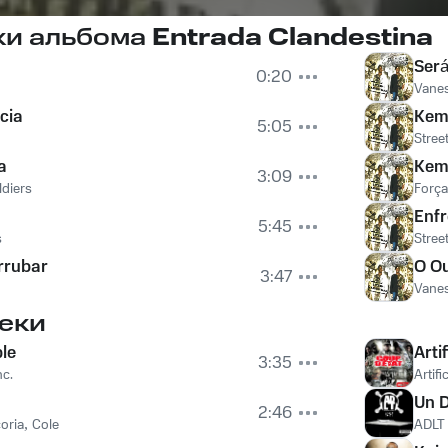
ки альбома
Entrada Clandestina
Será
0:20
Vane
cia
Kem 
5:05
Stree
a
Kem 
3:09
ldiers
Forç
Enf
5:45
s
Stree
rrubar
O O
3:47
Vane
еки
le
Arti
3:35
nc.
Artifi
Un 
2:46
oria
,
Cole
ADLT