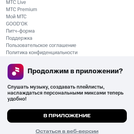
MTС Live
MTС Premium
Мой МТС
GOOD’OK
Питч-форма
Поддержка
Пользовательское соглашение
Политика конфиденциальности
Рекомендательные технологии
Продолжим в приложении? 
СКАЧАТЬ ПРИЛОЖЕНИЕ
Слушать музыку, создавать плейлисты, 
наслаждаться персональными миксами теперь 
удобно!
Незаконное потребление наркотических средств,
психотропных веществ, их аналогов причиняет вред здоровью,
Мы используем куки, чтобы на сайте все
В ПРИЛОЖЕНИЕ
их незаконный оборот запрещён и влечёт установленную
работало.
Подробнее
законодательством ответственность.
© 2026 ООО «КИОН».
ПОНЯТНО
Остаться в веб-версии