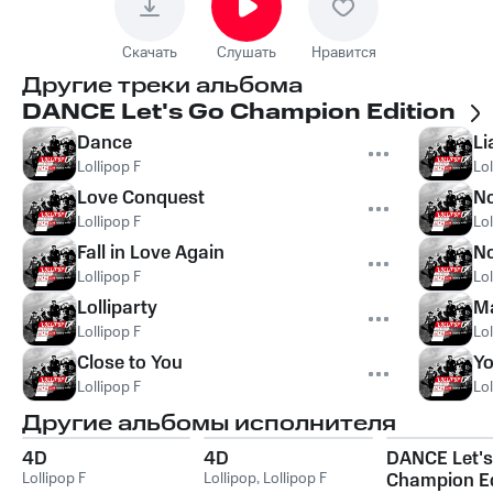
Скачать
Слушать
Нравится
Другие треки альбома
DANCE Let's Go Champion Edition
Dance
Li
Lollipop F
Lol
Love Conquest
No
Lollipop F
Lol
Fall in Love Again
N
Lollipop F
Lol
Lolliparty
M
Lollipop F
Lol
Close to You
Yo
Lollipop F
Lol
Другие альбомы исполнителя
4D
4D
DANCE Let's
Lollipop F
Lollipop
,
Lollipop F
Champion Ed