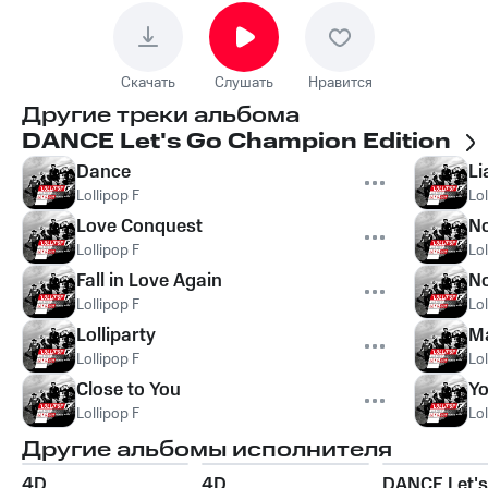
Скачать
Слушать
Нравится
Другие треки альбома
DANCE Let's Go Champion Edition
Dance
Li
Lollipop F
Lol
Love Conquest
No
Lollipop F
Lol
Fall in Love Again
N
Lollipop F
Lol
Lolliparty
M
Lollipop F
Lol
Close to You
Yo
Lollipop F
Lol
Другие альбомы исполнителя
4D
4D
DANCE Let's