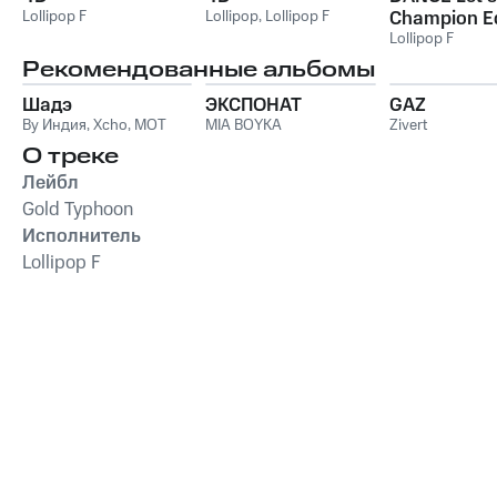
Lollipop F
Lollipop
,
Lollipop F
Champion Ed
Lollipop F
Рекомендованные альбомы
Шадэ
ЭКСПОНАТ
GAZ
By Индия
,
Xcho
,
MOT
MIA BOYKA
Zivert
О треке
Лейбл
Gold Typhoon
Исполнитель
Lollipop F