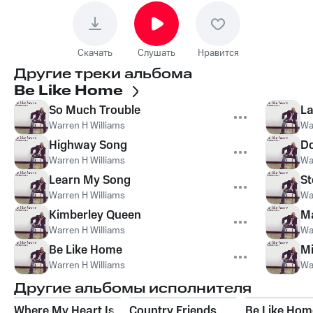
Скачать
Слушать
Нравится
Другие треки альбома
Be Like Home
So Much Trouble
La
Warren H Williams
Wa
Highway Song
Do
Warren H Williams
Wa
Learn My Song
St
Warren H Williams
Wa
Kimberley Queen
M
Warren H Williams
Wa
Be Like Home
Mi
Warren H Williams
Wa
Другие альбомы исполнителя
Where My Heart Is
Country Friends
Be Like Hom