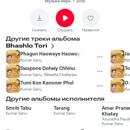
Музыка мира
2016
Скачать
Слушать
Нравится
Другие треки альбома
Bhashlo Tori
Phagun Haowaye Haowaye
Ja
Kumar Sanu
Nib
Swapone Doheiy Chhinu
To
Kumar Sanu
,
Nibedita Chatterjee
Ku
Tumi Kon Kanoner Phul
O 
Kumar Sanu
Ku
Другие альбомы исполнителя
Smriti Tabu
Tarang
Amar Prane
Kumar Sanu
Kumar Sanu
Khatay
Anuradha Paud
Kumar Sanu